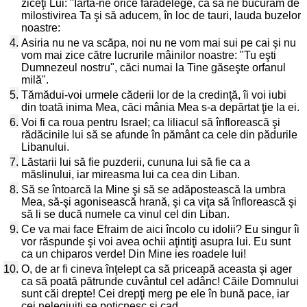
ziceţi Lui: "Iartă-ne orice fărădelege, ca să ne bucurăm de
milostivirea Ta şi să aducem, în loc de tauri, lauda buzelor
noastre:
4.
Asiria nu ne va scăpa, noi nu ne vom mai sui pe cai şi nu
vom mai zice către lucrurile mâinilor noastre: "Tu eşti
Dumnezeul nostru", căci numai la Tine găseşte orfanul
milă".
5.
Tămădui-voi urmele căderii lor de la credinţă, îi voi iubi
din toată inima Mea, căci mânia Mea s-a depărtat ţie la ei.
6.
Voi fi ca roua pentru Israel; ca liliacul să înflorească şi
rădăcinile lui să se afunde în pământ ca cele din pădurile
Libanului.
7.
Lăstarii lui să fie puzderii, cununa lui să fie ca a
măslinului, iar mireasma lui ca cea din Liban.
8.
Să se întoarcă la Mine şi să se adăpostească la umbra
Mea, să-şi agonisească hrană, şi ca viţa să înflorească şi
să li se ducă numele ca vinul cel din Liban.
9.
Ce va mai face Efraim de aici încolo cu idolii? Eu singur îi
vor răspunde şi voi avea ochii aţintiţi asupra lui. Eu sunt
ca un chiparos verde! Din Mine ies roadele lui!
10.
O, de ar fi cineva înţelept ca să priceapă aceasta şi ager
ca să poată pătrunde cuvântul cel adânc! Căile Domnului
sunt căi drepte! Cei drepţi merg pe ele în bună pace, iar
cei nelegiuiţi se poticnesc şi cad.