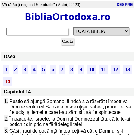
Vă rătăciţi neştiind Scripturile" (Matei, 22,29)
DESPRE
BibliaOrtodoxa.ro
Osea
1
2
3
4
5
6
7
8
9
10
11
12
13
14
Capitolul 14
1.
Pustie să ajungă Samaria, fiindcă s-a răzvrătit împotriva
Dumnezeului ei! Să cadă în ascuţişul sabiei, pruncii ei să
fie ucişi şi femeile care i-au zămislit să fie spintecate!
2.
Întoarce-te, Israele, la Domnul Dumnezeul tău, că tu te-ai
poticnit din pricina fărădelegii tale!
3.
Găsiţi rugi de pocăinţă, întoarceţi-vă către Domnul şi-I