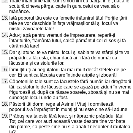
12.
Toate întăriturile tale sunt smochini cu pârgă în ei; dacă le
scutură cineva pârga, cade în gura celui ce vrea să o
mănânce.
13.
Iată poporul tău este ca femeile înăuntrul tău! Porţile ţării
tale se vor deschide în faţa vrăjmaşilor tăi şi focul va
mistui zăvoarele tale!
14.
Adu-ţi apă pentru vremuri de împresurare, repară-ţi
întăriturile, frământă lutul, calcă pământul cel clisos şi fă
cărămidă tare!
15.
Dar şi atunci te va mistui focul şi sabia te va stârpi şi te va
prăpădi ca lăcusta, chiar dacă ai fi fără de număr ca
lăcustele şi ca stolurile lor.
16.
Înmulţitu-ţi-ai neguţătorii tăi mai mult decât stelele de pe
cer. Ei sunt ca lăcusta care întinde aripile şi zboară!
17.
Căpeteniile tale sunt ca lăcustele fără număr, iar dregătorii
tăi, ca stolurile de lăcuste care se aşază pe ziduri în vreme
friguroasă şi, după ce răsare soarele, zboară şi nu se mai
cunoaşte locul unde au fost.
18.
Păstorii tăi dorm, rege al Asiriei! Vitejii dormitează;
poporul s-a împrăştiat în munţi şi nu este cine să-l adune!
19.
Prăbuşirea ta este fără leac, şi năpraznic prăpădul tău!
Toţi cei care vor auzi această veste despre tine vor bate
din palme, că peste cine nu s-a abătut necontenit răutatea
ta?