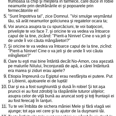
frumoasă la chip şi meşteră în farmece, care duce în robie
neamurile prin desfrânările ei şi popoarele prin
fermecătoriile ei!
5.
"Sunt împotriva ta!", zice Domnul. "Voi smulge veşmântul
tău, să arăt neamurilor goliciunea şi regatelor ocara ta;
6.
Voi arunca asupra ta cu spurcăciuni, te voi batjocori,
privelişte te voi face 7. şi oricine te va vedea va întoarce
capul de la tine, zicând: "Pierit-a Ninive! Cine o va jeli şi
de unde îi voi căuta mângâietori?"
7.
Şi oricine te va vedea va întoarce capul de la tine, zicînd:
"Pierit-a Ninive! Cine o va jeli şi de unde îi voi căuta
mîngîietori?"
8.
Oare tu eşti mai bine întărită decât No-Amon, cea aşezată
pe malurile Nilului, înconjurată de apă, a cărei întăritură
era marea şi ziduri erau apele?
9.
Etiopia împreună cu Egiptul erau nesfârşita ei putere. Put
şi Libienii, ajutoarele ei de luptă!
10.
Dar şi ea a fost surghiunită şi dusă în robie! Şi tot aşa
pruncii ei au fost zdrobiţi la răspântiile tuturor uliţelor;
asupra celor de viţă bună au aruncat sorţi şi toţi fruntaşii ei
au fost ferecaţi în lanţuri.
11.
Tu te vei îmbăta de sichera mâniei Mele şi fără vlagă vei
ajunge; tot aşa vei cere şi tu ajutor de la duşmanii tăi.