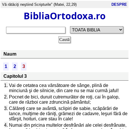
Vă rătăciţi neştiind Scripturile" (Matei, 22,29)
DESPRE
BibliaOrtodoxa.ro
Naum
1
2
3
Capitolul 3
1.
Vai de cetatea cea vărsătoare de sânge, plină de
minciună şi de silnicie, din care nu se mai curmă jaful!
2.
Pocnet de bici, duruit cutremurător de roţi, cai în galop,
care de război care zdruncină pământul;
3.
Călăreţi care se avântă, sclipiri de sabie, scăpărări de
lance, mulţime de răniţi, grămezi de cadavre, leşuri fără de
sfârşit, hoituri, care stau în cale!
4.
Numai din pricina multelor desfrânări ale celei desfrânate,