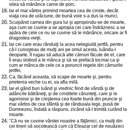
silea să mănânce carne de porc.
19.
Iar el mai vârtos primind moartea cea de cinste, decât
viaţa cea de urâciune, de bună voie s-a dus la munci,
20.
Scuipând carnea din gura lui şi apropiindu-se de moarte,
aşa cum se cuvine a se apropia cei care îndrăznesc a se
apăra de cele ce nu se cuvine să le mănânce, oricare ar fi
dragostea vieţii.
21.
Iar cei care erau rânduiţi la acea nelegiuită jertfă, pentru
că-l cunoşteau de mulţi ani pe omul acesta, luându-l
deoparte, îl rugau să aducă alte cărnuri făcute de el, care
îi erau slobod a le mânca şi să se prefacă tocmai ca şi
cum ar mânca de cele ce a poruncit regele din cărnurile
jertfei,
22.
Ca, făcând aceasta, să scape de moarte şi, pentru
prietenia veche cu ei, va afla milă.
23.
Iar el gând bun luând şi vrednic fiind de vârstă şi de
adâncile bătrâneţi, şi de cinstitele cărunteţi, care şi le
agonisise şi de creşterea cea foarte bună din pruncie şi
mai vârtos de cea sfântă şi de rânduiala legii, pusă de
Dumnezeu, îndată a răspuns, zicând să-l trimită curând la
moarte.
24.
"Că nu se cuvine vârstei noastre a făţărnici, ca mulţi din
cei tineri să socotească cum că Eleazar cel de nouăzeci