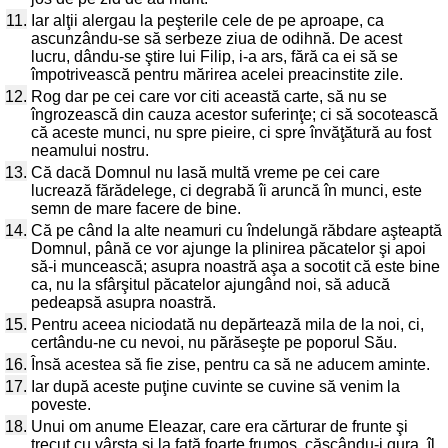
11.
Iar alţii alergau la peşterile cele de pe aproape, ca
ascunzându-se să serbeze ziua de odihnă. De acest
lucru, dându-se ştire lui Filip, i-a ars, fără ca ei să se
împotrivească pentru mărirea acelei preacinstite zile.
12.
Rog dar pe cei care vor citi această carte, să nu se
îngrozească din cauza acestor suferinţe; ci să socotească
că aceste munci, nu spre pieire, ci spre învăţătură au fost
neamului nostru.
13.
Că dacă Domnul nu lasă multă vreme pe cei care
lucrează fărădelege, ci degrabă îi aruncă în munci, este
semn de mare facere de bine.
14.
Că pe când la alte neamuri cu îndelungă răbdare aşteaptă
Domnul, până ce vor ajunge la plinirea păcatelor şi apoi
să-i muncească; asupra noastră aşa a socotit că este bine
ca, nu la sfârşitul păcatelor ajungând noi, să aducă
pedeapsă asupra noastră.
15.
Pentru aceea niciodată nu depărtează mila de la noi, ci,
certându-ne cu nevoi, nu părăseşte pe poporul Său.
16.
Însă acestea să fie zise, pentru ca să ne aducem aminte.
17.
Iar după aceste puţine cuvinte se cuvine să venim la
poveste.
18.
Unui om anume Eleazar, care era cărturar de frunte şi
trecut cu vârsta şi la faţă foarte frumos, căscându-i gura, îl