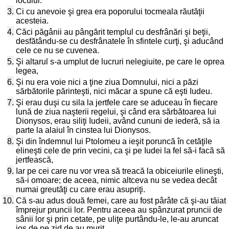
locului.
3.
Ci cu anevoie şi grea era poporului tocmeala răutăţii
acesteia.
4.
Căci păgânii au pângărit templul cu desfrânări şi beţii,
desfătându-se cu desfrânatele în sfintele curţi, şi aducând
cele ce nu se cuvenea.
5.
Şi altarul s-a umplut de lucruri nelegiuite, pe care le oprea
legea,
6.
Şi nu era voie nici a ţine ziua Domnului, nici a păzi
sărbătorile părinteşti, nici măcar a spune că eşti Iudeu.
7.
Şi erau duşi cu sila la jertfele care se aduceau în fiecare
lună de ziua naşterii regelui, şi când era sărbătoarea lui
Dionysos, erau siliţi Iudeii, având cununi de iederă, să ia
parte la alaiul în cinstea lui Dionysos.
8.
Şi din îndemnul lui Ptolomeu a ieşit poruncă în cetăţile
elineşti cele de prin vecini, ca şi pe Iudei la fel să-i facă să
jertfească,
9.
Iar pe cei care nu vor vrea să treacă la obiceiurile elineşti,
să-i omoare; de aceea, nimic altceva nu se vedea decât
numai greutăţi cu care erau asupriţi.
10.
Că s-au adus două femei, care au fost pârâte că şi-au tăiat
împrejur pruncii lor. Pentru aceea au spânzurat pruncii de
sânii lor şi prin cetate, pe uliţe purtându-le, le-au aruncat
jos de pe zid de au murit.