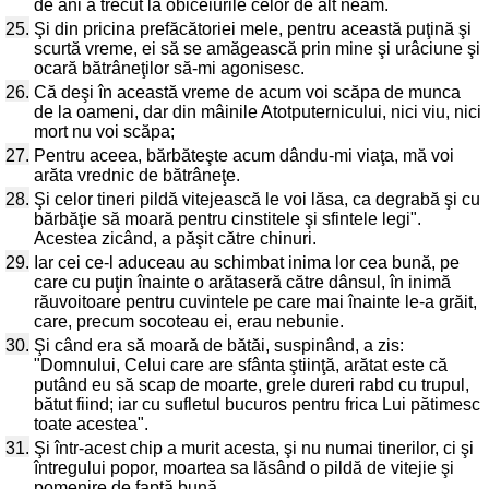
de ani a trecut la obiceiurile celor de alt neam.
25.
Şi din pricina prefăcătoriei mele, pentru această puţină şi
scurtă vreme, ei să se amăgească prin mine şi urâciune şi
ocară bătrâneţilor să-mi agonisesc.
26.
Că deşi în această vreme de acum voi scăpa de munca
de la oameni, dar din mâinile Atotputernicului, nici viu, nici
mort nu voi scăpa;
27.
Pentru aceea, bărbăteşte acum dându-mi viaţa, mă voi
arăta vrednic de bătrâneţe.
28.
Şi celor tineri pildă vitejească le voi lăsa, ca degrabă şi cu
bărbăţie să moară pentru cinstitele şi sfintele legi".
Acestea zicând, a păşit către chinuri.
29.
Iar cei ce-l aduceau au schimbat inima lor cea bună, pe
care cu puţin înainte o arătaseră către dânsul, în inimă
răuvoitoare pentru cuvintele pe care mai înainte le-a grăit,
care, precum socoteau ei, erau nebunie.
30.
Şi când era să moară de bătăi, suspinând, a zis:
"Domnului, Celui care are sfânta ştiinţă, arătat este că
putând eu să scap de moarte, grele dureri rabd cu trupul,
bătut fiind; iar cu sufletul bucuros pentru frica Lui pătimesc
toate acestea".
31.
Şi într-acest chip a murit acesta, şi nu numai tinerilor, ci şi
întregului popor, moartea sa lăsând o pildă de vitejie şi
pomenire de faptă bună.