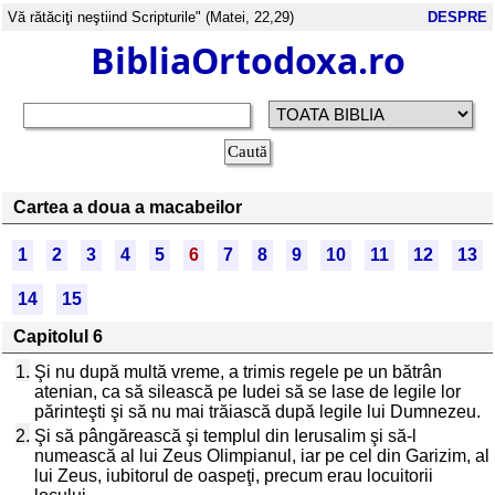
Vă rătăciţi neştiind Scripturile" (Matei, 22,29)
DESPRE
BibliaOrtodoxa.ro
Cartea a doua a macabeilor
1
2
3
4
5
6
7
8
9
10
11
12
13
14
15
Capitolul 6
1.
Şi nu după multă vreme, a trimis regele pe un bătrân
atenian, ca să silească pe Iudei să se lase de legile lor
părinteşti şi să nu mai trăiască după legile lui Dumnezeu.
2.
Şi să pângărească şi templul din Ierusalim şi să-l
numească al lui Zeus Olimpianul, iar pe cel din Garizim, al
lui Zeus, iubitorul de oaspeţi, precum erau locuitorii