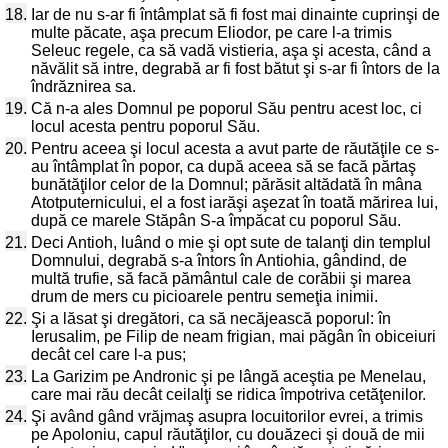
18.
Iar de nu s-ar fi întâmplat să fi fost mai dinainte cuprinşi de
multe păcate, aşa precum Eliodor, pe care l-a trimis
Seleuc regele, ca să vadă vistieria, aşa şi acesta, când a
năvălit să intre, degrabă ar fi fost bătut şi s-ar fi întors de la
îndrăznirea sa.
19.
Că n-a ales Domnul pe poporul Său pentru acest loc, ci
locul acesta pentru poporul Său.
20.
Pentru aceea şi locul acesta a avut parte de răutăţile ce s-
au întâmplat în popor, ca după aceea să se facă părtaş
bunătăţilor celor de la Domnul; părăsit altădată în mâna
Atotputernicului, el a fost iarăşi aşezat în toată mărirea lui,
după ce marele Stăpân S-a împăcat cu poporul Său.
21.
Deci Antioh, luând o mie şi opt sute de talanţi din templul
Domnului, degrabă s-a întors în Antiohia, gândind, de
multă trufie, să facă pământul cale de corăbii şi marea
drum de mers cu picioarele pentru semeţia inimii.
22.
Şi a lăsat şi dregători, ca să necăjească poporul: în
Ierusalim, pe Filip de neam frigian, mai păgân în obiceiuri
decât cel care l-a pus;
23.
La Garizim pe Andronic şi pe lângă aceştia pe Menelau,
care mai rău decât ceilalţi se ridica împotriva cetăţenilor.
24.
Şi având gând vrăjmaş asupra locuitorilor evrei, a trimis
pe Apoloniu, capul răutăţilor, cu douăzeci şi două de mii