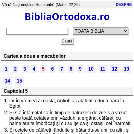
Vă rătăciţi neştiind Scripturile" (Matei, 22,29)
DESPRE
BibliaOrtodoxa.ro
Cartea a doua a macabeilor
1
2
3
4
5
6
7
8
9
10
11
12
13
14
15
Capitolul 5
1.
Iar în vremea aceasta, Antioh a călătorit a doua oară în
Egipt.
2.
Şi s-a întâmplat că în timp de patruzeci de zile s-a văzut
peste toată cetatea prin văzduh, alergând, călăreţi cu
haine aurite îmbrăcaţi şi cu suliţe ca şi ostaşii cei înarmaţi,
3.
Şi cetele de călăreţi rânduite şi bătându-se unii cu alţii, şi