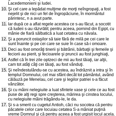
Lacedemonieni şi Iudei.
10.
Şi cel care a lepădat mulţime de morţi neîngropaţi, a fost
nejelit şi de nici un fel de îngropăciune, în mormântul
părintesc, n a avut parte.
11.
Iar după ce a aflat regele acestea ce s-au făcut, a socotit
că Iudeii s-au răzvrătit; pentru aceea, pornind din Egipt, cu
mânie de fiară sălbatică a luat cetatea cu năvala.
12.
Şi a poruncit ostaşilor să taie fără de milă pe cei care le
sunt înainte şi pe cei care se suie în case să-i omoare.
13.
Deci au fost omorâţi tinerii şi bătrânii, bărbaţii şi femeile şi
feciorii au pierit, şi fecioarele şi pruncii au fost junghiaţi,
14.
Astfel că în trei zile optzeci de mii au fost tăiaţi, iar alţii,
cam tot atâţi câţi cei tăiaţi, au fost vânduţi.
15.
Şi neîndestulându-se cu acestea, au îndrăznit a intra şi în
templul Domnului, cel mai sfânt decât tot pământul, având
călăuză pe Menelau, cel care şi legilor patriei s-a făcut
vânzător.
16.
Şi cu mâini nelegiuite a luat sfintele vase şi cele ce au fost
puse de alţi regi spre creşterea, mărirea şi cinstea locului,
cu nelegiuite mâini trăgându-le, le da.
17.
Şi s-a smerit cu cugetul Antioh, căci nu socotea că pentru
păcatele celor care locuiau cetatea S-a mâniat puţină
vreme Domnul şi că pentru aceea a fost urgisit locul acela.