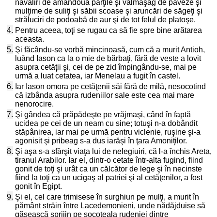
năvăliri de amândouă părţile şi vălmăşag de paveze şi
mulţime de suliţi şi săbii scoase şi aruncări de săgeţi şi
străluciri de podoabă de aur şi de tot felul de platoşe.
4.
Pentru aceea, toţi se rugau ca să fie spre bine arătarea
aceasta.
5.
Şi făcându-se vorbă mincinoasă, cum că a murit Antioh,
luând Iason ca la o mie de bărbaţi, fără de veste a lovit
asupra cetăţii şi, cei de pe zid împingându-se, mai pe
urmă a luat cetatea, iar Menelau a fugit în castel.
6.
Iar Iason omora pe cetăţenii săi fără de milă, nesocotind
că izbânda asupra rudeniilor sale este cea mai mare
nenorocire.
7.
Şi gândea că prăpădeşte pe vrăjmaşi, când în faptă
ucidea pe cei de un neam cu sine; totuşi n-a dobândit
stăpânirea, iar mai pe urmă pentru viclenie, ruşine şi-a
agonisit şi pribeag s-a dus iarăşi în ţara Amoniţilor.
8.
Şi aşa s-a sfârşit viaţa lui de nelegiuiri, că l-a închis Areta,
tiranul Arabilor. Iar el, dintr-o cetate într-alta fugind, fiind
gonit de toţi şi urât ca un călcător de lege şi în necinste
fiind la toţi ca un ucigaş al patriei şi al cetăţenilor, a fost
gonit în Egipt.
9.
Şi el, cel care trimisese în surghiun pe mulţi, a murit în
pământ străin între Lacedemonieni, unde nădăjduise să
găsească sprijin pe socoteala rudeniei dintre