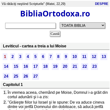
Vă rătăciţi neştiind Scripturile" (Matei, 22,29)
DESPRE
BibliaOrtodoxa.ro
Leviticul - cartea a treia a lui Moise
1
2
3
4
5
6
7
8
9
10
11
12
13
14
15
16
17
18
19
20
21
22
23
24
25
26
27
Capitolul 1
1.
În vremea aceea, chemând pe Moise, Domnul i-a grăit din
cortul adunării şi i-a zis:
2.
"Grăieşte fiilor lui Israel şi le spune: De va aduce cineva
dintre voi jertfă Domnului din dobitoace, să aducă jertfă