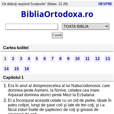
Vă rătăciţi neştiind Scripturile" (Matei, 22,29)
DESPRE
BibliaOrtodoxa.ro
Cartea Iuditei
1
2
3
4
5
6
7
8
9
10
11
12
13
14
15
16
Capitolul 1
1.
Era în anul al doisprezecelea al lui Nabucodonosor, care
domnea peste Asirieni, la Ninive, cetatea cea mare.
Arpaxad domnea atunci peste Mezi la Ecbatana.
2.
El a înconjurat această cetate cu un zid de pietre, tăiate în
patru colţuri, lungi de şase coli şi late de trei coţi, şi i-a
făcut ziduri înalte de şaptezeci de coţi şi groase de