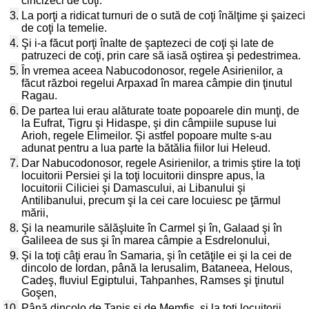
cincizeci de coţi.
3.
La porţi a ridicat turnuri de o sută de coţi înălţime şi şaizeci
de coţi la temelie.
4.
Şi i-a făcut porţi înalte de şaptezeci de coţi şi late de
patruzeci de coţi, prin care să iasă oştirea şi pedestrimea.
5.
În vremea aceea Nabucodonosor, regele Asirienilor, a
făcut război regelui Arpaxad în marea câmpie din ţinutul
Ragau.
6.
De partea lui erau alăturate toate popoarele din munţi, de
la Eufrat, Tigru şi Hidaspe, şi din câmpiile supuse lui
Arioh, regele Elimeilor. Şi astfel popoare multe s-au
adunat pentru a lua parte la bătălia fiilor lui Heleud.
7.
Dar Nabucodonosor, regele Asirienilor, a trimis ştire la toţi
locuitorii Persiei şi la toţi locuitorii dinspre apus, la
locuitorii Ciliciei şi Damascului, ai Libanului şi
Antilibanului, precum şi la cei care locuiesc pe ţărmul
mării,
8.
Şi la neamurile sălăşluite în Carmel şi în, Galaad şi în
Galileea de sus şi în marea câmpie a Esdrelonului,
9.
Şi la toţi câţi erau în Samaria, şi în cetăţile ei şi la cei de
dincolo de Iordan, până la Ierusalim, Bataneea, Helous,
Cadeş, fluviul Egiptului, Tahpanhes, Ramses şi ţinutul
Goşen,
10.
Până dincolo de Tanis şi de Memfis, şi la toţi locuitorii