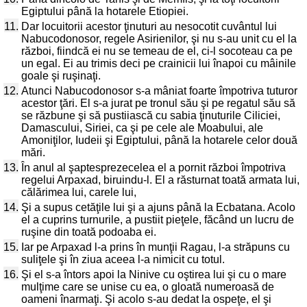
Egiptului până la hotarele Etiopiei.
11.
Dar locuitorii acestor ţinuturi au nesocotit cuvântul lui
Nabucodonosor, regele Asirienilor, şi nu s-au unit cu el la
război, fiindcă ei nu se temeau de el, ci-l socoteau ca pe
un egal. Ei au trimis deci pe crainicii lui înapoi cu mâinile
goale şi ruşinaţi.
12.
Atunci Nabucodonosor s-a mâniat foarte împotriva tuturor
acestor ţări. El s-a jurat pe tronul său şi pe regatul său să
se răzbune şi să pustiiască cu sabia ţinuturile Ciliciei,
Damascului, Siriei, ca şi pe cele ale Moabului, ale
Amoniţilor, Iudeii şi Egiptului, până la hotarele celor două
mări.
13.
În anul al şaptesprezecelea el a pornit război împotriva
regelui Arpaxad, biruindu-l. El a răsturnat toată armata lui,
călărimea lui, carele lui,
14.
Şi a supus cetăţile lui şi a ajuns până la Ecbatana. Acolo
el a cuprins turnurile, a pustiit pieţele, făcând un lucru de
ruşine din toată podoaba ei.
15.
Iar pe Arpaxad l-a prins în munţii Ragau, l-a străpuns cu
suliţele şi în ziua aceea l-a nimicit cu totul.
16.
Şi el s-a întors apoi la Ninive cu oştirea lui şi cu o mare
mulţime care se unise cu ea, o gloată numeroasă de
oameni înarmaţi. Şi acolo s-au dedat la ospeţe, el şi