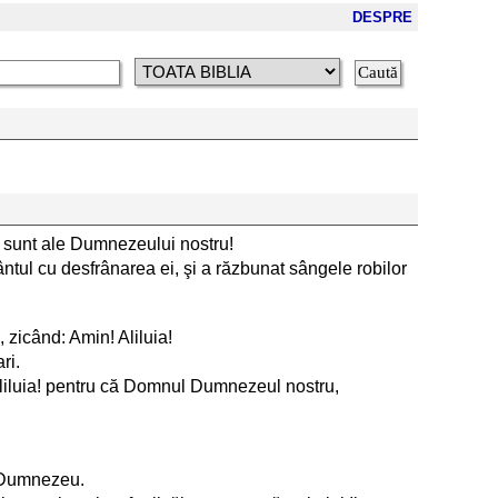
DESPRE
ea sunt ale Dumnezeului nostru!
ntul cu desfrânarea ei, şi a răzbunat sângele robilor
, zicând: Amin! Aliluia!
ri.
 Aliluia! pentru că Domnul Dumnezeul nostru,
ui Dumnezeu.