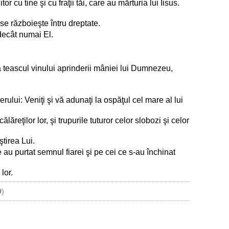
 cu tine şi cu fraţii tăi, care au mărturia lui Iisus.
se războieşte întru dreptate.
 decât numai El.
ca teascul vinului aprinderii mâniei lui Dumnezeu,
erului: Veniţi şi vă adunaţi la ospăţul cel mare al lui
ălăreţilor lor, şi trupurile tuturor celor slobozi şi celor
ştirea Lui.
 au purtat semnul fiarei şi pe cei ce s-au închinat
lor.
9
)