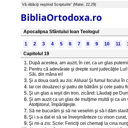
Vă rătăciţi neştiind Scripturile" (Matei, 22,29)
BibliaOrtodoxa.ro
Apocalipsa Sfântului Ioan Teologul
1
2
3
4
5
6
7
8
9
10
11
Capitolul 19
1.
După acestea, am auzit, în cer, ca un glas putern
2.
Pentru că adevărate şi drepte sunt judecăţile Lui
Săi, din mâna ei!
3.
Şi a doua oară au zis: Aliluia! Şi fumul focului în c
4.
Iar cei douăzeci şi patru de bătrâni şi cele patru 
5.
Şi un glas a ieşit din tron, zicând: Lăudaţi pe Dum
6.
Şi am auzit ca un glas de mulţime multă şi ca un 
Atotţiitorul, împărăţeşte.
7.
Să ne bucurăm şi să ne veselim şi să-I dăm slavă, 
8.
Şi i s-a dat ei să se înveşmânteze cu vison curat, 
9.
Şi mi-a zis: Scrie: Fericiţi cei chemaţi la cina nu