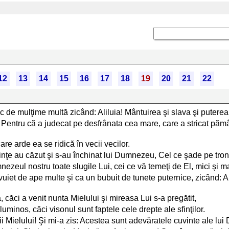
12
13
14
15
16
17
18
19
20
21
22
ic de mulţime multă zicând: Aliluia! Mântuirea şi slava şi puter
! Pentru că a judecat pe desfrânata cea mare, care a stricat pămâ
are arde ea se ridică în vecii vecilor.
fiinţe au căzut şi s-au închinat lui Dumnezeu, Cel ce şade pe tron
nezeul nostru toate slugile Lui, cei ce vă temeţi de El, mici şi ma
vuiet de ape multe şi ca un bubuit de tunete puternice, zicând:
căci a venit nunta Mielului şi mireasa Lui s-a pregătit,
luminos, căci visonul sunt faptele cele drepte ale sfinţilor.
nţii Mielului! Şi mi-a zis: Acestea sunt adevăratele cuvinte ale l