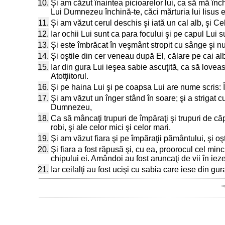
10.
Şi am căzut înaintea picioarelor lui, ca să mă închin
Lui Dumnezeu închină-te, căci mărturia lui Iisus e
11.
Şi am văzut cerul deschis şi iată un cal alb, şi C
12.
Iar ochii Lui sunt ca para focului şi pe capul Lui
13.
Şi este îmbrăcat în veşmânt stropit cu sânge şi
14.
Şi oştile din cer veneau după El, călare pe cai al
15.
Iar din gura Lui ieşea sabie ascuţită, ca să loveas
Atotţiitorul.
16.
Şi pe haina Lui şi pe coapsa Lui are nume scris: 
17.
Şi am văzut un înger stând în soare; şi a strigat cu
Dumnezeu,
18.
Ca să mâncaţi trupuri de împăraţi şi trupuri de căpete
robi, şi ale celor mici şi celor mari.
19.
Şi am văzut fiara şi pe împăraţii pământului, şi oş
20.
Şi fiara a fost răpusă şi, cu ea, proorocul cel mi
chipului ei. Amândoi au fost aruncaţi de vii în ie
21.
Iar ceilalţi au fost ucişi cu sabia care iese din gur
"