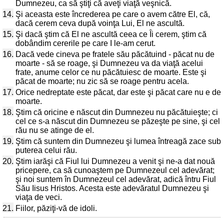
Dumnezeu, ca să ştiţi că aveţi viaţă veşnică.
14.
Şi aceasta este încrederea pe care o avem către El, că,
dacă cerem ceva după voinţa Lui, El ne ascultă.
15.
Şi dacă ştim că El ne ascultă ceea ce Îi cerem, ştim că
dobândim cererile pe care I le-am cerut.
16.
Dacă vede cineva pe fratele său păcătuind - păcat nu de
moarte - să se roage, şi Dumnezeu va da viaţă acelui
frate, anume celor ce nu păcătuiesc de moarte. Este şi
păcat de moarte; nu zic să se roage pentru acela.
17.
Orice nedreptate este păcat, dar este şi păcat care nu e de
moarte.
18.
Ştim că oricine e născut din Dumnezeu nu păcătuieşte; ci
cel ce s-a născut din Dumnezeu se păzeşte pe sine, şi cel
rău nu se atinge de el.
19.
Ştim că suntem din Dumnezeu şi lumea întreagă zace sub
puterea celui rău.
20.
Ştim iarăşi că Fiul lui Dumnezeu a venit şi ne-a dat nouă
pricepere, ca să cunoaştem pe Dumnezeul cel adevărat;
şi noi suntem în Dumnezeul cel adevărat, adică întru Fiul
Său Iisus Hristos. Acesta este adevăratul Dumnezeu şi
viaţa de veci.
21.
Fiilor, păziţi-vă de idoli.