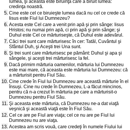
lumea, şi aceasta este biruinţa care a biruit lumea:
credinţa noastră.
5.
Cine este cel ce biruieşte lumea dacă nu cel ce crede că
Iisus este Fiul lui Dumnezeu?
6.
Acesta este Cel care a venit prin apă şi prin sânge: Iisus
Hristos; nu numai prin apă, ci prin apă şi prin sânge; şi
Duhul este Cel ce mărturiseşte, că Duhul este adevărul.
7.
Căci trei sunt care mărturisesc în cer: Tatăl, Cuvântul şi
Sfântul Duh, şi Aceşti trei Una sunt.
8.
Şi trei sunt care mărturisesc pe pământ: Duhul şi apa şi
sângele, şi aceşti trei mărturisesc la fel.
9.
Dacă primim mărturia oamenilor, mărturia lui Dumnezeu
este mai mare, că aceasta este mărturia lui Dumnezeu: că
a mărturisit pentru Fiul Său.
10.
Cine crede în Fiul lui Dumnezeu are această mărturie în el
însuşi. Cine nu crede în Dumnezeu, L-a făcut mincinos,
pentru că n-a crezut în mărturia pe care a mărturisit-o
Dumnezeu pentru Fiul Său.
11.
Şi aceasta este mărturia, că Dumnezeu ne-a dat viaţă
veşnică şi această viaţă este în Fiul Său.
12.
Cel ce are pe Fiul are viaţa; cel ce nu are pe Fiul lui
Dumnezeu nu are viaţa.
13.
Acestea am scris vouă, care credeţi în numele Fiului lui