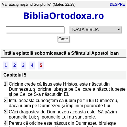
Vă rătăciţi neştiind Scripturile" (Matei, 22,29)
DESPRE
BibliaOrtodoxa.ro
Întâia epistolă sobornicească a Sfântului Apostol Ioan
1
2
3
4
5
Capitolul 5
1.
Oricine crede că Iisus este Hristos, este născut din
Dumnezeu, şi oricine iubeşte pe Cel care a născut iubeşte
şi pe Cel ce S-a născut din El.
2.
Întru aceasta cunoaştem că iubim pe fiii lui Dumnezeu,
dacă iubim pe Dumnezeu şi împlinim poruncile Lui.
3.
Căci dragostea de Dumnezeu aceasta este: Să păzim
poruncile Lui; şi poruncile Lui nu sunt grele.
4.
Pentru că oricine este născut din Dumnezeu biruieşte