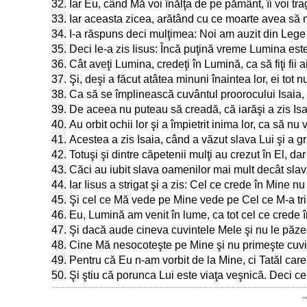
32.
Iar Eu, când Mă voi înălţa de pe pământ, îi voi tra
33.
Iar aceasta zicea, arătând cu ce moarte avea să 
34.
I-a răspuns deci mulţimea: Noi am auzit din Lege 
35.
Deci le-a zis Iisus: Încă puţină vreme Lumina este
36.
Cât aveţi Lumina, credeţi în Lumină, ca să fiţi fii 
37.
Şi, deşi a făcut atâtea minuni înaintea lor, ei tot 
38.
Ca să se împlinească cuvântul proorocului Isaia, 
39.
De aceea nu puteau să creadă, că iarăşi a zis Isa
40.
Au orbit ochii lor şi a împietrit inima lor, ca să 
41.
Acestea a zis Isaia, când a văzut slava Lui şi a gr
42.
Totuşi şi dintre căpetenii mulţi au crezut în El, da
43.
Căci au iubit slava oamenilor mai mult decât sla
44.
Iar Iisus a strigat şi a zis: Cel ce crede în Mine n
45.
Şi cel ce Mă vede pe Mine vede pe Cel ce M-a tr
46.
Eu, Lumină am venit în lume, ca tot cel ce crede 
47.
Şi dacă aude cineva cuvintele Mele şi nu le păze
48.
Cine Mă nesocoteşte pe Mine şi nu primeşte cuvint
49.
Pentru că Eu n-am vorbit de la Mine, ci Tatăl car
50.
Şi ştiu că porunca Lui este viaţa veşnică. Deci c
"