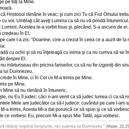
ge pe toţi la Mine.
moară.
că Hristosul rămâne în veac; şi cum zici Tu că Fiul Omului trebu
 cu voi. Umblaţi cât aveţi Lumina ca să nu vă prindă întunericul
ai Luminii. Acestea le-a vorbit Iisus şi, plecând, S-a ascuns de ei.
nu credeau în El,
pe care l-a zis: "Doamne, cine a crezut în ceea ce a auzit de la 
ia:
nu vadă cu ochii şi să nu înţeleagă cu inima şi ca nu cumva să se î
ăit despre El.
r nu mărturiseau din pricina fariseilor, ca să nu fie izgoniţi din s
va lui Dumnezeu.
u crede în Mine, ci în Cel ce M-a trimis pe Mine.
imis pe Mine.
în Mine să nu rămână în întuneric.
şte, nu Eu îl judec; căci n-am venit ca să judec lumea ci ca să 
ele Mele are judecător ca să-l judece: cuvântul pe care l-am sp
e M-a trimis, Acesta Mi-a dat poruncă ce să spun şi ce să vorbesc
ele ce vorbesc Eu, precum Mi-a spus Mie Tatăl, aşa vorbesc.
Vă rătăciţi neştiind Scripturile, nici puterea lui Dumnezeu." (
Matei, 22,2