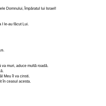
ele Domnului, Împăratul lui Israel!
I le-au făcut Lui.
us.
ă va muri, aduce multă roadă.
că.
l Meu îl va cinsti.
t în ceasul acesta.