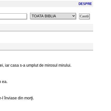
DESPRE
 ei, iar casa s-a umplut de mirosul mirului.
n ea.
l înviase din morţi.