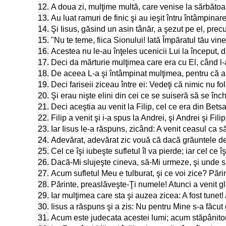
12.
A doua zi, mulţime multă, care venise la sărbătoar
13.
Au luat ramuri de finic şi au ieşit întru întâmpina
14.
Şi Iisus, găsind un asin tânăr, a şezut pe el, prec
15.
"Nu te teme, fiica Sionului! Iată Împăratul tău vi
16.
Acestea nu le-au înţeles ucenicii Lui la început, d
17.
Deci da mărturie mulţimea care era cu El, când l-a 
18.
De aceea L-a şi întâmpinat mulţimea, pentru că a
19.
Deci fariseii ziceau între ei: Vedeţi că nimic nu fo
20.
Şi erau nişte elini din cei ce se suiseră să se înc
21.
Deci aceştia au venit la Filip, cel ce era din Bet
22.
Filip a venit şi i-a spus la Andrei, şi Andrei şi Filip
23.
Iar Iisus le-a răspuns, zicând: A venit ceasul ca s
24.
Adevărat, adevărat zic vouă că dacă grăuntele de
25.
Cel ce îşi iubeşte sufletul îl va pierde; iar cel ce 
26.
Dacă-Mi slujeşte cineva, să-Mi urmeze, şi unde sun
27.
Acum sufletul Meu e tulburat, şi ce voi zice? Păr
28.
Părinte, preaslăveşte-Ţi numele! Atunci a venit glas
29.
Iar mulţimea care sta şi auzea zicea: A fost tunet! A
30.
Iisus a răspuns şi a zis: Nu pentru Mine s-a făcut 
31.
Acum este judecata acestei lumi; acum stăpânitoru