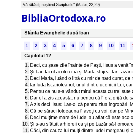
Vă rătăciţi neştiind Scripturile" (Matei, 22,29)
BibliaOrtodoxa.ro
Sfânta Evanghelie după Ioan
1
2
3
4
5
6
7
8
9
10
11
Capitolul 12
1.
Deci, cu şase zile înainte de Paşti, Iisus a venit î
2.
Şi I-au făcut acolo cină şi Marta slujea. Iar Lazăr
3.
Deci Maria, luând o litră cu mir de nard curat, de m
4.
Iar Iuda Iscarioteanul, unul dintre ucenicii Lui, c
5.
Pentru ce nu s-a vândut mirul acesta cu trei sute de
6.
Dar el a zis aceasta, nu pentru că îi era grijă de 
7.
A zis deci Iisus: Las-o, că pentru ziua îngropării M
8.
Că pe săraci totdeauna îi aveţi cu voi, dar pe Mi
9.
Deci mulţime mare de iudei au aflat că este acolo 
10.
Şi s-au sfătuit arhiereii ca şi pe Lazăr să-l omoare
11.
Căci, din cauza lui mulţi dintre iudei mergeau şi c