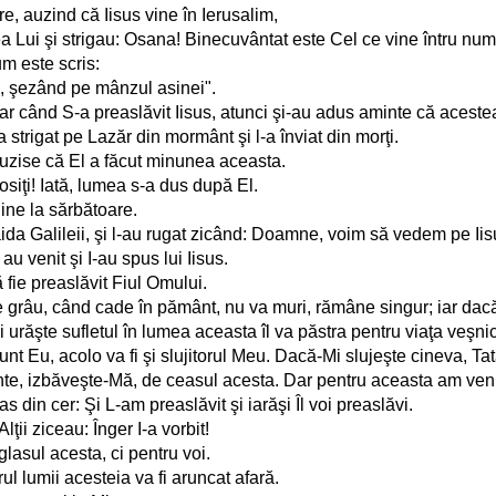
e, auzind că Iisus vine în Ierusalim,
rea Lui şi strigau: Osana! Binecuvântat este Cel ce vine întru num
um este scris:
ne, şezând pe mânzul asinei".
ar când S-a preaslăvit Iisus, atunci şi-au adus aminte că acestea 
strigat pe Lazăr din mormânt şi l-a înviat din morţi.
uzise că El a făcut minunea aceasta.
losiţi! Iată, lumea s-a dus după El.
hine la sărbătoare.
saida Galileii, şi l-au rugat zicând: Doamne, voim să vedem pe Iis
 au venit şi I-au spus lui Iisus.
ă fie preaslăvit Fiul Omului.
 grâu, când cade în pământ, nu va muri, rămâne singur; iar dac
îşi urăşte sufletul în lumea aceasta îl va păstra pentru viaţa veşni
t Eu, acolo va fi şi slujitorul Meu. Dacă-Mi slujeşte cineva, Tată
inte, izbăveşte-Mă, de ceasul acesta. Dar pentru aceasta am veni
 din cer: Şi L-am preaslăvit şi iarăşi Îl voi preaslăvi.
lţii ziceau: Înger I-a vorbit!
glasul acesta, ci pentru voi.
l lumii acesteia va fi aruncat afară.