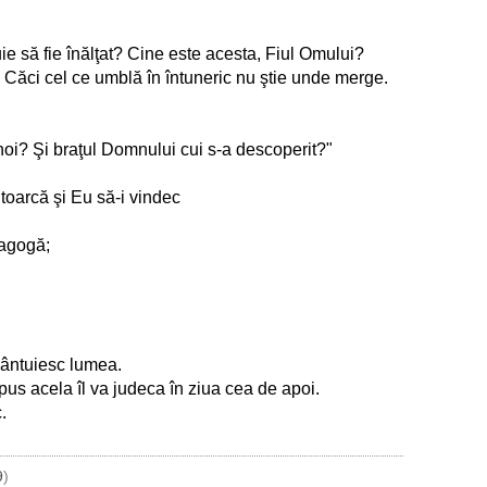
ie să fie înălţat? Cine este acesta, Fiul Omului?
. Căci cel ce umblă în întuneric nu ştie unde merge.
noi? Şi braţul Domnului cui s-a descoperit?"
ntoarcă şi Eu să-i vindec
inagogă;
mântuiesc lumea.
us acela îl va judeca în ziua cea de apoi.
.
9
)