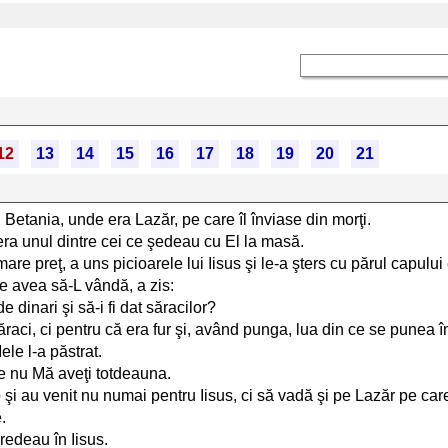
12
13
14
15
16
17
18
19
20
21
n Betania, unde era Lazăr, pe care îl înviase din morţi.
 era unul dintre cei ce şedeau cu El la masă.
are preţ, a uns picioarele lui Iisus şi le-a şters cu părul capului
are avea să-L vândă, a zis:
 dinari şi să-i fi dat săracilor?
săraci, ci pentru că era fur şi, având punga, lua din ce se punea î
ele l-a păstrat.
ne nu Mă aveţi totdeauna.
şi au venit nu numai pentru Iisus, ci să vadă şi pe Lazăr pe care-
.
redeau în Iisus.