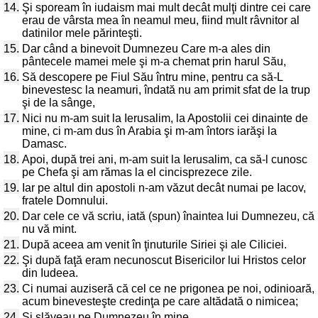
14.
Şi spoream în iudaism mai mult decât mulţi dintre cei care
erau de vârsta mea în neamul meu, fiind mult râvnitor al
datinilor mele părinteşti.
15.
Dar când a binevoit Dumnezeu Care m-a ales din
pântecele mamei mele şi m-a chemat prin harul Său,
16.
Să descopere pe Fiul Său întru mine, pentru ca să-L
binevestesc la neamuri, îndată nu am primit sfat de la trup
şi de la sânge,
17.
Nici nu m-am suit la Ierusalim, la Apostolii cei dinainte de
mine, ci m-am dus în Arabia şi m-am întors iarăşi la
Damasc.
18.
Apoi, după trei ani, m-am suit la Ierusalim, ca să-l cunosc
pe Chefa şi am rămas la el cincisprezece zile.
19.
Iar pe altul din apostoli n-am văzut decât numai pe Iacov,
fratele Domnului.
20.
Dar cele ce vă scriu, iată (spun) înaintea lui Dumnezeu, că
nu vă mint.
21.
După aceea am venit în ţinuturile Siriei şi ale Ciliciei.
22.
Şi după faţă eram necunoscut Bisericilor lui Hristos celor
din Iudeea.
23.
Ci numai auziseră că cel ce ne prigonea pe noi, odinioară,
acum binevesteşte credinţa pe care altădată o nimicea;
24.
Şi slăveau pe Dumnezeu în mine.