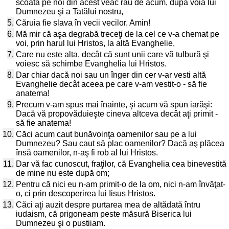
scoată pe noi din acest veac rău de acum, după voia lui
Dumnezeu şi a Tatălui nostru,
5.
Căruia fie slava în vecii vecilor. Amin!
6.
Mă mir că aşa degrabă treceţi de la cel ce v-a chemat pe
voi, prin harul lui Hristos, la altă Evanghelie,
7.
Care nu este alta, decât că sunt unii care vă tulbură şi
voiesc să schimbe Evanghelia lui Hristos.
8.
Dar chiar dacă noi sau un înger din cer v-ar vesti altă
Evanghelie decât aceea pe care v-am vestit-o - să fie
anatema!
9.
Precum v-am spus mai înainte, şi acum vă spun iarăşi:
Dacă vă propovăduieşte cineva altceva decât aţi primit -
să fie anatema!
10.
Căci acum caut bunăvoinţa oamenilor sau pe a lui
Dumnezeu? Sau caut să plac oamenilor? Dacă aş plăcea
însă oamenilor, n-aş fi rob al lui Hristos.
11.
Dar vă fac cunoscut, fraţilor, că Evanghelia cea binevestită
de mine nu este după om;
12.
Pentru că nici eu n-am primit-o de la om, nici n-am învăţat-
o, ci prin descoperirea lui Iisus Hristos.
13.
Căci aţi auzit despre purtarea mea de altădată întru
iudaism, că prigoneam peste măsură Biserica lui
Dumnezeu şi o pustiiam.