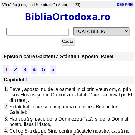
Vă rătăciţi neştiind Scripturile" (Matei, 22,29)
DESPRE
BibliaOrtodoxa.ro
Epistola către Galateni a Sfântului Apostol Pavel
1
2
3
4
5
6
Capitolul 1
1.
Pavel, apostol nu de la oameni, nici prin vreun om, ci prin
Iisus Hristos şi prin Dumnezeu-Tatăl, Care L-a înviat pe El
din morţi.
2.
Şi toţi fraţii care sunt împreună cu mine - Bisericilor
Galatiei:
3.
Har vouă şi pace de la Dumnezeu-Tatăl şi de la Domnul
nostru Iisus Hristos,
4.
Cel ce S-a dat pe Sine pentru păcatele noastre, ca să ne