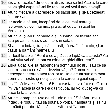
10.
Zis-a lor acela: "Bine: cum aţi zis, aşa să fie! Acela, la care
se va găsi cupa, să-mi fie rob, iar voi veţi fi nevinovaţi!"
11.
Atunci fiecare a dat repede jos sacul său şi şi-a dezlegat
fiecare sacul,
12.
Iar acela a căutat, începând de la cel mai mare şi
isprăvind cu cel mai mic; şi a găsit cupa în sacul lui
Veniamin.
13.
Atunci ei şi-au rupt hainele şi, punându-şi fiecare sacul
său pe asinul său, s-au întors în cetate.
14.
Şi a intrat Iuda şi fraţii săi la Iosif, că era încă acolo, şi au
căzut la pământ înaintea lui;
15.
Iar Iosif le-a zis: "Pentru ce aţi făcut o faptă ca aceasta? Au
n-aţi ştiut voi că un om ca mine va ghici tăinuirea?"
16.
Zis-a Iuda: "Ce să răspundem domnului nostru, sau ce să
zicem, sau cu ce să ne dezvinovăţim? Dumnezeu a
descoperit nedreptatea robilor tăi. Iată acum suntem robii
domnului nostru şi noi şi acela la care s-a găsit cupa! "
17.
Iosif însă le-a zis: "Ba nu! Eu aceasta nu voi face-o. Ci rob
îmi va fi acela la care s-a găsit cupa, iar voi duceţi-vă cu
pace la tatăl vostru".
18.
Atunci, apropiindu-se de el, Iuda a zis: "Stăpânul meu,
îngăduie robului tău să spună o vorbă înaintea ta şi să nu
te mânii pe robul tău, căci tu eşti ca şi Faraon.