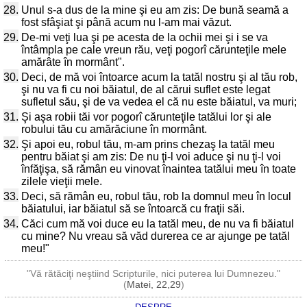
28.
Unul s-a dus de la mine şi eu am zis: De bună seamă a
fost sfâşiat şi până acum nu l-am mai văzut.
29.
De-mi veţi lua şi pe acesta de la ochii mei şi i se va
întâmpla pe cale vreun rău, veţi pogorî cărunteţile mele
amărâte în mormânt".
30.
Deci, de mă voi întoarce acum la tatăl nostru şi al tău rob,
şi nu va fi cu noi băiatul, de al cărui suflet este legat
sufletul său, şi de va vedea el că nu este băiatul, va muri;
31.
Şi aşa robii tăi vor pogorî cărunteţile tatălui lor şi ale
robului tău cu amărăciune în mormânt.
32.
Şi apoi eu, robul tău, m-am prins chezaş la tatăl meu
pentru băiat şi am zis: De nu ţi-l voi aduce şi nu ţi-l voi
înfăţişa, să rămân eu vinovat înaintea tatălui meu în toate
zilele vieţii mele.
33.
Deci, să rămân eu, robul tău, rob la domnul meu în locul
băiatului, iar băiatul să se întoarcă cu fraţii săi.
34.
Căci cum mă voi duce eu la tatăl meu, de nu va fi băiatul
cu mine? Nu vreau să văd durerea ce ar ajunge pe tatăl
meu!"
"Vă rătăciţi neştiind Scripturile, nici puterea lui Dumnezeu."
(
Matei, 22,29
)