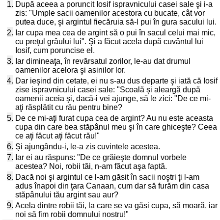
1.
După aceea a poruncit Iosif ispravnicului casei sale şi i-a
zis: "Umple sacii oamenilor acestora cu bucate, cât vor
putea duce, şi argintul fiecăruia să-l pui în gura sacului lui.
2.
Iar cupa mea cea de argint să o pui în sacul celui mai mic,
cu preţul grâului lui". Şi a făcut acela după cuvântul lui
Iosif, cum poruncise el.
3.
Iar dimineaţa, în revărsatul zorilor, le-au dat drumul
oamenilor acelora şi asinilor lor.
4.
Dar ieşind din cetate, ei nu s-au dus departe şi iată că Iosif
zise ispravnicului casei sale: "Scoală şi aleargă după
oamenii aceia şi, dacă-i vei ajunge, să le zici: "De ce mi-
aţi răsplătit cu rău pentru bine?
5.
De ce mi-aţi furat cupa cea de argint? Au nu este aceasta
cupa din care bea stăpânul meu şi în care ghiceşte? Ceea
ce aţi făcut aţi făcut rău!"
6.
Şi ajungându-i, le-a zis cuvintele acestea.
7.
Iar ei au răspuns: "De ce grăieşte domnul vorbele
acestea? Noi, robii tăi, n-am făcut aşa faptă.
8.
Dacă noi şi argintul ce l-am găsit în sacii noştri ţi l-am
adus înapoi din ţara Canaan, cum dar să furăm din casa
stăpânului tău argint sau aur?
9.
Acela dintre robii tăi, la care se va găsi cupa, să moară, iar
noi să fim robii domnului nostru!"