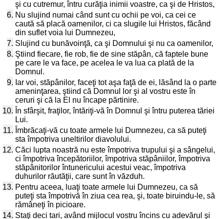
şi cu cutremur, întru curăţia inimii voastre, ca şi de Hristos,
6.
Nu slujind numai când sunt cu ochii pe voi, ca cei ce
caută să placă oamenilor, ci ca slugile lui Hristos, făcând
din suflet voia lui Dumnezeu,
7.
Slujind cu bunăvoinţă, ca şi Domnului şi nu ca oamenilor,
8.
Ştiind fiecare, fie rob, fie de sine stăpân, că faptele bune
pe care le va face, pe acelea le va lua ca plată de la
Domnul.
9.
Iar voi, stăpânilor, faceţi tot aşa faţă de ei, lăsând la o parte
ameninţarea, ştiind că Domnul lor şi al vostru este în
ceruri şi că la El nu încape părtinire.
10.
În sfârşit, fraţilor, întăriţi-vă în Domnul şi întru puterea tăriei
Lui.
11.
Îmbrăcaţi-vă cu toate armele lui Dumnezeu, ca să puteţi
sta împotriva uneltirilor diavolului.
12.
Căci lupta noastră nu este împotriva trupului şi a sângelui,
ci împotriva începătoriilor, împotriva stăpâniilor, împotriva
stăpânitorilor întunericului acestui veac, împotriva
duhurilor răutăţii, care sunt în văzduh.
13.
Pentru aceea, luaţi toate armele lui Dumnezeu, ca să
puteţi sta împotrivă în ziua cea rea, şi, toate biruindu-le, să
rămâneţi în picioare.
14.
Staţi deci tari, având mijlocul vostru încins cu adevărul şi