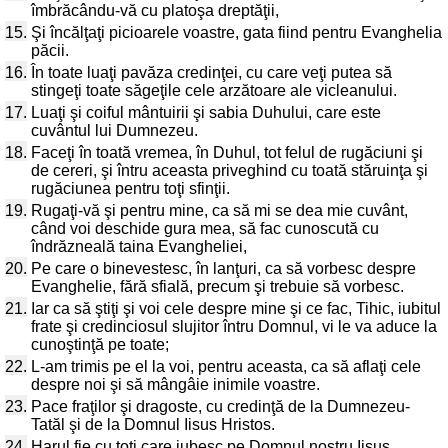
îmbrăcându-vă cu platoşa dreptăţii,
15.
Şi încălţaţi picioarele voastre, gata fiind pentru Evanghelia
păcii.
16.
În toate luaţi pavăza credinţei, cu care veţi putea să
stingeţi toate săgeţile cele arzătoare ale vicleanului.
17.
Luaţi şi coiful mântuirii şi sabia Duhului, care este
cuvântul lui Dumnezeu.
18.
Faceţi în toată vremea, în Duhul, tot felul de rugăciuni şi
de cereri, şi întru aceasta priveghind cu toată stăruinţa şi
rugăciunea pentru toţi sfinţii.
19.
Rugaţi-vă şi pentru mine, ca să mi se dea mie cuvânt,
când voi deschide gura mea, să fac cunoscută cu
îndrăzneală taina Evangheliei,
20.
Pe care o binevestesc, în lanţuri, ca să vorbesc despre
Evanghelie, fără sfială, precum şi trebuie să vorbesc.
21.
Iar ca să ştiţi şi voi cele despre mine şi ce fac, Tihic, iubitul
frate şi credinciosul slujitor întru Domnul, vi le va aduce la
cunoştinţă pe toate;
22.
L-am trimis pe el la voi, pentru aceasta, ca să aflaţi cele
despre noi şi să mângâie inimile voastre.
23.
Pace fraţilor şi dragoste, cu credinţă de la Dumnezeu-
Tatăl şi de la Domnul Iisus Hristos.
24.
Harul fie cu toţi care iubesc pe Domnul nostru Iisus