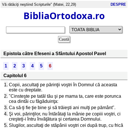
Vă rătăciţi neştiind Scripturile" (Matei, 22,29)
DESPRE
BibliaOrtodoxa.ro
Epistola către Efeseni a Sfântului Apostol Pavel
1
2
3
4
5
6
Capitolul 6
1.
Copii, ascultaţi pe părinţii voştri în Domnul că aceasta
este cu dreptate.
2.
"Cinsteşte pe tatăl tău şi pe mama ta, care este porunca
cea dintâi cu făgăduinţa:
3.
Ca să-ţi fie ţie bine şi să trăieşti ani mulţi pe pământ".
4.
Şi voi, părinţilor, nu întărâtaţi la mânie pe copiii voştri, ci
creşteţi-i întru învăţătura şi certarea Domnului.
5.
Slugilor, ascultaţi de stăpânii voştri cei după trup, cu frică