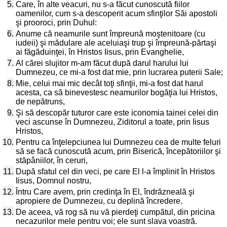
5.
Care, în alte veacuri, nu s-a făcut cunoscută fiilor
oamenilor, cum s-a descoperit acum sfinţilor Săi apostoli
şi prooroci, prin Duhul:
6.
Anume că neamurile sunt împreună moştenitoare (cu
iudeii) şi mădulare ale aceluiaşi trup şi împreună-părtaşi
ai făgăduinţei, în Hristos Iisus, prin Evanghelie,
7.
Al cărei slujitor m-am făcut după darul harului lui
Dumnezeu, ce mi-a fost dat mie, prin lucrarea puterii Sale;
8.
Mie, celui mai mic decât toţi sfinţii, mi-a fost dat harul
acesta, ca să binevestesc neamurilor bogăţia lui Hristos,
de nepătruns,
9.
Şi să descopăr tuturor care este iconomia tainei celei din
veci ascunse în Dumnezeu, Ziditorul a toate, prin Iisus
Hristos,
10.
Pentru ca înţelepciunea lui Dumnezeu cea de multe feluri
să se facă cunoscută acum, prin Biserică, începătoriilor şi
stăpâniilor, în ceruri,
11.
După sfatul cel din veci, pe care El l-a împlinit în Hristos
Iisus, Domnul nostru,
12.
Întru Care avem, prin credinţa în El, îndrăzneală şi
apropiere de Dumnezeu, cu deplină încredere.
13.
De aceea, vă rog să nu vă pierdeţi cumpătul, din pricina
necazurilor mele pentru voi; ele sunt slava voastră.