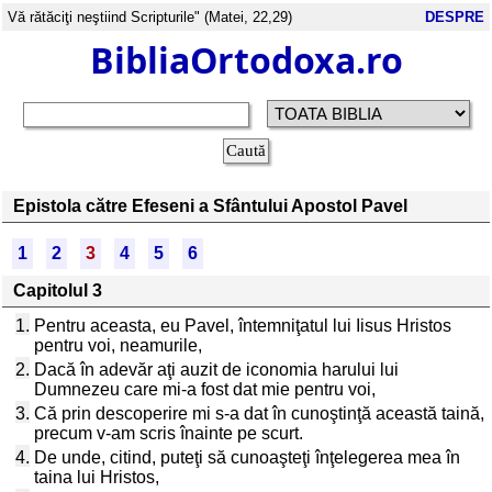
Vă rătăciţi neştiind Scripturile" (Matei, 22,29)
DESPRE
BibliaOrtodoxa.ro
Epistola către Efeseni a Sfântului Apostol Pavel
1
2
3
4
5
6
Capitolul 3
1.
Pentru aceasta, eu Pavel, întemniţatul lui Iisus Hristos
pentru voi, neamurile,
2.
Dacă în adevăr aţi auzit de iconomia harului lui
Dumnezeu care mi-a fost dat mie pentru voi,
3.
Că prin descoperire mi s-a dat în cunoştinţă această taină,
precum v-am scris înainte pe scurt.
4.
De unde, citind, puteţi să cunoaşteţi înţelegerea mea în
taina lui Hristos,