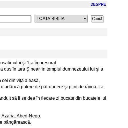
DESPRE
rusalimului şi 1-a împresurat.
a dus în tara Şinear, in templul dumnezeului lui şi a
 cei din viţă aleasă,
a, cu adâncă putere de pătrundere şi plini de râvnă, ca
nduit să li se dea în fiecare zi bucate din bucatele lui
pe Azaria, Abed-Nego.
 se pângărească.