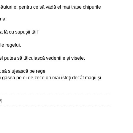
uturile; pentru ce să vadă el mai trase chipurile
ria:
a fă cu supuşii tăi!"
le regelui.
el putea să tâlcuiască vedeniile şi visele.
ut să slujească pe rege.
i găsea pe ei de zece ori mai isteţi decât magii şi
9
)