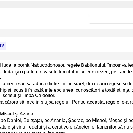
12
lui Iuda, a pornit Nabucodonosor, regele Babilonului, împotriva Ie
i Iuda, şi o parte din vasele templului lui Dumnezeu, pe care le-
.
amenii săi, să aducă dintre fiii lui Israel, din neam regesc şi din
chip şi iscusiţi în toată înţelepciunea, cunoscători a toată ştiinţ
i scrisul şi limba Caldeilor.
a cărora să intre în slujba regelui. Pentru aceasta, regele le-a râ
, Misael şi Azaria.
 pe Daniel, Beltşaţar, pe Anania, Şadrac, pe Misael, Meşac şi 
atele şi vinul regelui şi a cerut voie căpeteniei famenilor să nu