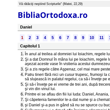
Vă rătăciţi neştiind Scripturile" (Matei, 22,29)
BibliaOrtodoxa.ro
Daniel
1
2
3
4
5
6
7
8
9
10
11
Capitolul 1
1.
În anul al treilea al domniei lui Ioiachim, regele 
2.
Şi a dat Domnul în mâna lui pe Ioiachim, regele lu
aşezat aceste vase în vistieria acestui dumnezeu
3.
Şi a zis regele către Aşpenaz, cel mai mare peste f
4.
Patru tineri fără nici un cusur trupesc, frumoşi la 
să slujească in palatul regelui, ca să-i înveţe pe e
5.
Şi să-i înveţe pe ei vreme de trei ani, după trecere
şi vin din vinul lui.
6.
Printre ei se aflau din fiii lui Iuda: Daniel, Anania
7.
Şi căpetenia famenilor le-a dat nume şi a chemat
8.
şi Daniel şi-a pus in gând să nu se spurce cu buc