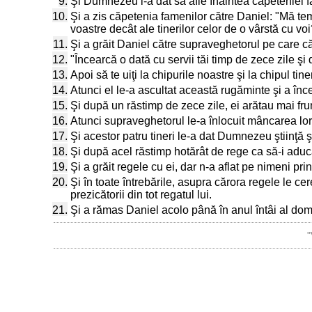
9.
Şi Dumnezeu i-a dat să afle înaintea căpeteniei f
10.
Şi a zis căpetenia famenilor către Daniel: "Mă te
voastre decât ale tinerilor celor de o vârstă cu vo
11.
Şi a grăit Daniel către supraveghetorul pe care c
12.
"Încearcă o dată cu servii tăi timp de zece zile 
13.
Apoi să te uiţi la chipurile noastre şi la chipul ti
14.
Atunci el le-a ascultat această rugăminte şi a înce
15.
Şi după un răstimp de zece zile, ei arătau mai frum
16.
Atunci supraveghetorul le-a înlocuit mâncarea lor 
17.
Şi acestor patru tineri le-a dat Dumnezeu ştiinţă ş
18.
Şi după acel răstimp hotărât de rege ca să-i aduc
19.
Şi a grăit regele cu ei, dar n-a aflat pe nimeni pri
20.
Şi în toate întrebările, asupra cărora regele le ce
prezicătorii din tot regatul lui.
21.
Şi a rămas Daniel acolo până în anul întâi al domn
"