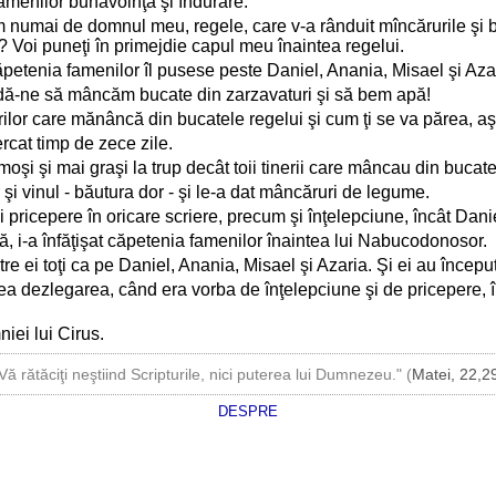
amenilor bunăvoinţă şl îndurare.
m numai de domnul meu, regele, care v-a rânduit mîncărurile şi bă
i? Voi puneţi în primejdie capul meu înaintea regelui.
ăpetenia famenilor îl pusese peste Daniel, Anania, Misael şi Aza
şi dă-ne să mâncăm bucate din zarzavaturi şi să bem apă!
nerilor care mănâncă din bucatele regelui şi cum ţi se va părea, aş
rcat timp de zece zile.
oşi şi mai graşi la trup decât toii tinerii care mâncau din bucate
şi vinul - băutura dor - şi le-a dat mâncăruri de legume.
i pricepere în oricare scriere, precum şi înţelepciune, încât Dani
ă, i-a înfăţişat căpetenia famenilor înaintea lui Nabucodonosor.
ntre ei toţi ca pe Daniel, Anania, Misael şi Azaria. Şi ei au încep
rea dezlegarea, când era vorba de înţelepciune şi de pricepere, î
iei lui Cirus.
Vă rătăciţi neştiind Scripturile, nici puterea lui Dumnezeu." (
Matei, 22,2
DESPRE