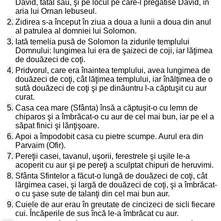
David, tatăl său, şi pe locul pe care-l pregătise David, în
aria lui Ornan Iebuseul.
2.
Zidirea s-a început în ziua a doua a lunii a doua din anul
al patrulea al domniei lui Solomon.
3.
Iată temelia pusă de Solomon la zidurile templului
Domnului: lungimea lui era de şaizeci de coji, iar lăţimea
de douăzeci de coţi.
4.
Pridvorul, care era înaintea templului, avea lungimea de
douăzeci de coţi, cât lăţimea templului, iar înălţimea de o
sută douăzeci de coţi şi pe dinăuntru l-a căptuşit cu aur
curat.
5.
Casa cea mare (Sfânta) însă a căptuşit-o cu lemn de
chiparos şi a îmbrăcat-o cu aur de cel mai bun, iar pe el a
săpat finici şi lănţişoare.
6.
Apoi a împodobit casa cu pietre scumpe. Aurul era din
Parvaim (Ofir).
7.
Pereţii casei, tavanul, uşorii, ferestrele şi uşile le-a
acoperit cu aur şi pe pereţi a sculptat chipuri de heruvimi.
8.
Sfânta Sfintelor a făcut-o lungă de douăzeci de coţi, cât
lărgimea casei, şi largă de douăzeci de coţi, şi a îmbrăcat-
o cu şase sute de talanţi din cel mai bun aur.
9.
Cuiele de aur erau în greutate de cincizeci de sicli fiecare
cui. Încăperile de sus încă le-a îmbrăcat cu aur.