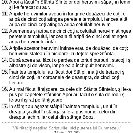
10.
Apoi a făcut în Sfânta Sfintelor doi heruvimi săpaţi în lemn
şi i-a ferecat cu aur.
11.
Aripile heruvimilor aveau în lungime douăzeci de coţi: o
aripă de cinci coţi atingea peretele templului, iar cealaltă
aripă de cinci coţi atingea aripa celuilalt heruvim.
12.
Asemenea şi aripa de cinci coţi a celuilalt heruvim atingea
peretele templului, iar cealaltă aripă de cinci coţi atingea
aripa heruvimului întâi.
13.
Aripile acestor heruvimi întinse erau de douăzeci de coţi;
heruvimii stăteau în picioare, cu feţele spre Sfânta.
14.
După aceea au făcut o perdea de torturi purpurii, stacojii şi
albastre şi de vison, iar pe ea a închipuit heruvimi.
15.
Înaintea templului au făcut doi Stâlpi, înalţi de treizeci şi
cinci de coţi, iar coroanele de deasupra, de cinci coţi
fiecare.
16.
Au mai făcut lănţişoare, ca cele din Sfânta Sfintelor, şi le-a
pus pe capetele stâlpilor. Apoi au făcut o sută de rodii şi
le-au înşirat pe lănţişoare.
17.
În sfârşit au aşezat stâlpii înaintea templului, unul în
dreapta şi altul în stânga şi le-a pus nume: celui din
dreapta Iachin, iar celui din stânga Booz.
"Vă rătăciţi neştiind Scripturile, nici puterea lui Dumnezeu."
(
Matei, 22,29
)