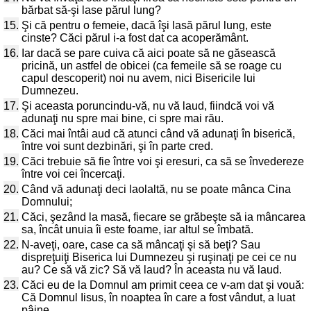
bărbat să-şi lase părul lung?
15.
Şi că pentru o femeie, dacă îşi lasă părul lung, este
cinste? Căci părul i-a fost dat ca acoperământ.
16.
Iar dacă se pare cuiva că aici poate să ne găsească
pricină, un astfel de obicei (ca femeile să se roage cu
capul descoperit) noi nu avem, nici Bisericile lui
Dumnezeu.
17.
Şi aceasta poruncindu-vă, nu vă laud, fiindcă voi vă
adunaţi nu spre mai bine, ci spre mai rău.
18.
Căci mai întâi aud că atunci când vă adunaţi în biserică,
între voi sunt dezbinări, şi în parte cred.
19.
Căci trebuie să fie între voi şi eresuri, ca să se învedereze
între voi cei încercaţi.
20.
Când vă adunaţi deci laolaltă, nu se poate mânca Cina
Domnului;
21.
Căci, şezând la masă, fiecare se grăbeşte să ia mâncarea
sa, încât unuia îi este foame, iar altul se îmbată.
22.
N-aveţi, oare, case ca să mâncaţi şi să beţi? Sau
dispreţuiţi Biserica lui Dumnezeu şi ruşinaţi pe cei ce nu
au? Ce să vă zic? Să vă laud? În aceasta nu vă laud.
23.
Căci eu de la Domnul am primit ceea ce v-am dat şi vouă:
Că Domnul Iisus, în noaptea în care a fost vândut, a luat
pâine,