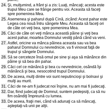
24.
Şi, mulţumind, a frânt şi a zis: Luaţi, mâncaţi; acesta este
trupul Meu care se frânge pentru voi. Aceasta să faceţi
spre pomenirea Mea.
25.
Asemenea şi paharul după Cină, zicând: Acest pahar este
Legea cea nouă întru sângele Meu. Aceasta să faceţi ori
de câte ori veţi bea, spre pomenirea Mea.
26.
Căci de câte ori veţi mânca această pâine şi veţi bea
acest pahar, moartea Domnului vestiţi până când va veni.
27.
Astfel, oricine va mânca pâinea aceasta sau va bea
paharul Domnului cu nevrednicie, va fi vinovat faţă de
trupul şi sângele Domnului.
28.
Să se cerceteze însă omul pe sine şi aşa să mănânce din
pâine şi să bea din pahar.
29.
Căci cel ce mănâncă şi bea cu nevrednicie, osândă îşi
mănâncă şi bea, nesocotind trupul Domnului.
30.
De aceea, mulţi dintre voi sunt neputincioşi şi bolnavi şi
mulţi au murit.
31.
Căci de ne-am fi judecat noi înşine, nu am mai fi judecaţi.
32.
Dar, fiind judecaţi de Domnul, suntem pedepsiţi, ca să nu
fim osândiţi împreună cu lumea.
33.
De aceea, fraţii mei, când vă adunaţi ca să mâncaţi,
aşteptaţi-vă unii pe alţii.