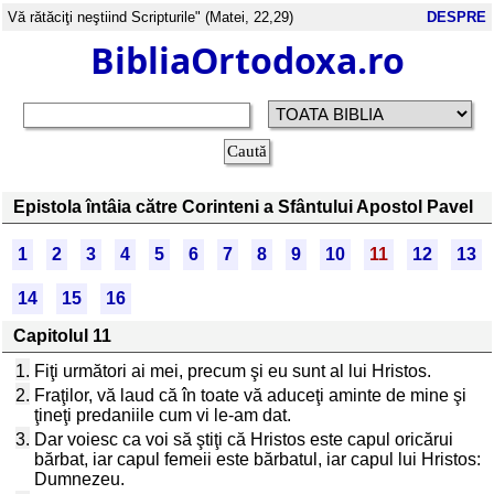
Vă rătăciţi neştiind Scripturile" (Matei, 22,29)
DESPRE
BibliaOrtodoxa.ro
Epistola întâia către Corinteni a Sfântului Apostol Pavel
1
2
3
4
5
6
7
8
9
10
11
12
13
14
15
16
Capitolul 11
1.
Fiţi următori ai mei, precum şi eu sunt al lui Hristos.
2.
Fraţilor, vă laud că în toate vă aduceţi aminte de mine şi
ţineţi predaniile cum vi le-am dat.
3.
Dar voiesc ca voi să ştiţi că Hristos este capul oricărui
bărbat, iar capul femeii este bărbatul, iar capul lui Hristos:
Dumnezeu.