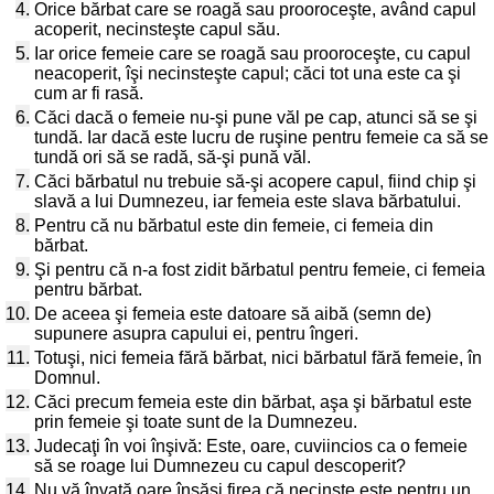
4.
Orice bărbat care se roagă sau prooroceşte, având capul
acoperit, necinsteşte capul său.
5.
Iar orice femeie care se roagă sau prooroceşte, cu capul
neacoperit, îşi necinsteşte capul; căci tot una este ca şi
cum ar fi rasă.
6.
Căci dacă o femeie nu-şi pune văl pe cap, atunci să se şi
tundă. Iar dacă este lucru de ruşine pentru femeie ca să se
tundă ori să se radă, să-şi pună văl.
7.
Căci bărbatul nu trebuie să-şi acopere capul, fiind chip şi
slavă a lui Dumnezeu, iar femeia este slava bărbatului.
8.
Pentru că nu bărbatul este din femeie, ci femeia din
bărbat.
9.
Şi pentru că n-a fost zidit bărbatul pentru femeie, ci femeia
pentru bărbat.
10.
De aceea şi femeia este datoare să aibă (semn de)
supunere asupra capului ei, pentru îngeri.
11.
Totuşi, nici femeia fără bărbat, nici bărbatul fără femeie, în
Domnul.
12.
Căci precum femeia este din bărbat, aşa şi bărbatul este
prin femeie şi toate sunt de la Dumnezeu.
13.
Judecaţi în voi înşivă: Este, oare, cuviincios ca o femeie
să se roage lui Dumnezeu cu capul descoperit?
14.
Nu vă învaţă oare însăşi firea că necinste este pentru un