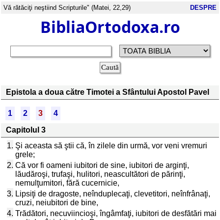
Vă rătăciţi neştiind Scripturile" (Matei, 22,29)
DESPRE
BibliaOrtodoxa.ro
Epistola a doua către Timotei a Sfântului Apostol Pavel
1
2
3
4
Capitolul 3
1.
Şi aceasta să ştii că, în zilele din urmă, vor veni vremuri
grele;
2.
Că vor fi oameni iubitori de sine, iubitori de arginţi,
lăudăroşi, trufaşi, hulitori, neascultători de părinţi,
nemulţumitori, fără cucernicie,
3.
Lipsiţi de dragoste, neînduplecaţi, clevetitori, neînfrânaţi,
cruzi, neiubitori de bine,
4.
Trădători, necuviincioşi, îngâmfaţi, iubitori de desfătări mai