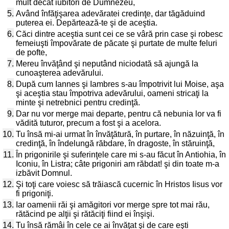
mult decât iubitori de Dumnezeu,
5.
Având înfăţişarea adevăratei credinţe, dar tăgăduind
puterea ei. Depărtează-te şi de aceştia.
6.
Căci dintre aceştia sunt cei ce se vâră prin case şi robesc
femeiuşti împovărate de păcate şi purtate de multe feluri
de pofte,
7.
Mereu învăţând şi neputând niciodată să ajungă la
cunoaşterea adevărului.
8.
După cum Iannes şi Iambres s-au împotrivit lui Moise, aşa
şi aceştia stau împotriva adevărului, oameni stricaţi la
minte şi netrebnici pentru credinţă.
9.
Dar nu vor merge mai departe, pentru că nebunia lor va fi
vădită tuturor, precum a fost şi a acelora.
10.
Tu însă mi-ai urmat în învăţătură, în purtare, în năzuinţă, în
credinţă, în îndelungă răbdare, în dragoste, în stăruinţă,
11.
În prigonirile şi suferinţele care mi s-au făcut în Antiohia, în
Iconiu, în Listra; câte prigoniri am răbdat! şi din toate m-a
izbăvit Domnul.
12.
Şi toţi care voiesc să trăiască cucernic în Hristos Iisus vor
fi prigoniţi.
13.
Iar oamenii răi şi amăgitori vor merge spre tot mai rău,
rătăcind pe alţii şi rătăciţi fiind ei înşişi.
14.
Tu însă rămâi în cele ce ai învăţat şi de care eşti