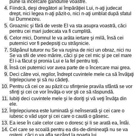
pune la încercare gândurile voastre.
4.
Fiindcă, deşi dregători ai împărăţiei Lui, n-aţi judecat
drept, nici legea n-aţi păzit-o, nici n-aţi umblat după sfatul
lui Dumnezeu.
5.
Groaznic şi fără de veste El va sta asupra voastră, căci
pentru cei mari judecata va fi cumplită.
6.
Celor mici, Domnul le va arăta iertare şi milă, însă cei
puternici vor fi pedepsiţi cu străşnicie.
7.
Stăpânul tuturor nu Se va ruşina de nici un obraz, nici nu
Se va sfii de vreo mărire, căci şi pe cel mic şi pe cel mare
El i-a făcut şi pronia Lui e la fel pentru toţi.
8.
Însă cei puternici vor avea parte de o încercare mai grea.
9.
Deci către voi, regilor, îndrept cuvintele mele ca să învăţaţi
înţelepciune şi să nu cădeţi.
10.
Pentru că cei ce au păzit cu sfinţenie pravila sfântă se vor
sfinţi şi cei ce vor învăţa-o vor şti ce să răspundă.
11.
Iubiţi deci cuvintele mele şi le doriţi şi vă veţi învăţa din
ele.
12.
Înţelepciunea este luminată şi neînserată şi cei care o
iubesc o văd uşor şi cei care o caută o găsesc.
13.
Ea iese în cale celor care o doresc şi li se arată ea, întâi.
14.
Cel care se scoală pentru ea dis-de-dimineaţă nu se va
osteni, căci o va afla şezând la poarta lui.