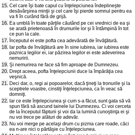
15.
Cel care îşi bate capul cu înţelepciunea îndeplineşte
desăvârşirea minţii şi cel care îşi pierde somnul pentru ea
va fi în curând fără de grijă.
16.
Ea umblă în toate părţile căutând pe cei vrednici de ea şi
se arată prietenoasă în drumurile lor şi îi întâmpină în tot
ce pun la cale.
17.
Începutul ei este pofta cea adevărată de învăţătură.
18.
Iar pofta de învăţătură are în sine iubirea, iar iubirea este
paznica legilor ei, iar păzirea legilor ei este adeverirea
nemuririi.
19.
Şi nemurirea ne face să fim aproape de Dumnezeu.
20.
Drept aceea, pofta înţelepciunii duce la împărăţia cea
veşnică.
21.
Deci dar, o, regi ai popoarelor, dacă ţineţi la tronurile şi la
sceptrele voastre, cinstiţi înţelepciunea, ca în veac să
domniţi.
22.
Iar ce este înţelepciunea şi cum s-a făcut, sunt gata să vă
spun fără să ascund tainele lui Dumnezeu. Ci voi cerceta
de la începutul făpturii şi voi da la lumină cunoştinţa ei şi
nu voi trece pe alături de adevăr.
23.
Nu voi merge pe acelaşi drum cu pizma care roade, căci
ea n-are nici o părtăşie cu înţelepciunea.