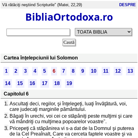
Vă rătăciţi neştiind Scripturile" (Matei, 22,29)
DESPRE
BibliaOrtodoxa.ro
Cartea înţelepciunii lui Solomon
1
2
3
4
5
6
7
8
9
10
11
12
13
14
15
16
17
18
19
Capitolul 6
1.
Ascultaţi deci, regilor, şi înţelegeţi, luaţi învăţătură, voi,
care judecaţi marginile pământului.
2.
Băgaţi în urechi, voi cei ce stăpâniţi peste mulţimi şi care
vă mândriţi cu mulţimea popoarelor voastre".
3.
Pricepeţi că stăpânirea vi s-a dat de la Domnul şi puterea
de la Cel Preaînalt, Care va cerceta faptele voastre şi va