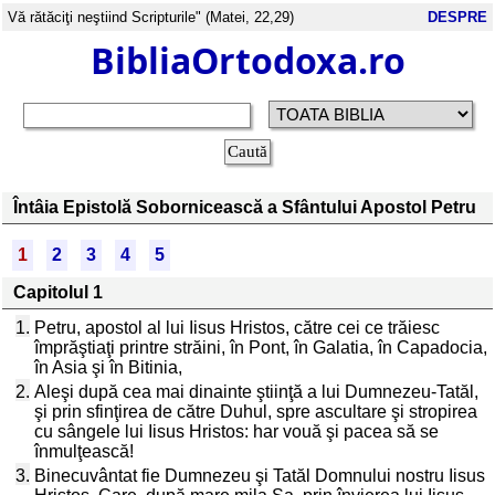
Vă rătăciţi neştiind Scripturile" (Matei, 22,29)
DESPRE
BibliaOrtodoxa.ro
Întâia Epistolă Sobornicească a Sfântului Apostol Petru
1
2
3
4
5
Capitolul 1
1.
Petru, apostol al lui Iisus Hristos, către cei ce trăiesc
împrăştiaţi printre străini, în Pont, în Galatia, în Capadocia,
în Asia şi în Bitinia,
2.
Aleşi după cea mai dinainte ştiinţă a lui Dumnezeu-Tatăl,
şi prin sfinţirea de către Duhul, spre ascultare şi stropirea
cu sângele lui Iisus Hristos: har vouă şi pacea să se
înmulţească!
3.
Binecuvântat fie Dumnezeu şi Tatăl Domnului nostru Iisus