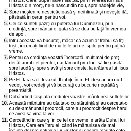
Hristos, Care, după mare mila Sa, prin învierea lui Iisus
Hristos din morţi, ne-a născut din nou, spre nădejde vie,
4.
Spre moştenire nestricăcioasă şi neîntinată şi neveştejită,
păstrată în ceruri pentru voi,
5.
Cei ce sunteţi păziţi cu puterea lui Dumnezeu, prin
credinţă, spre mântuire, gata să se dea pe faţă în vremea
de apoi.
6.
Întru aceasta vă bucuraţi, măcar că acum ar trebui să fiţi
trişti, încercaţi fiind de multe feluri de ispite pentru puţină
vreme,
7.
Pentru ca credinţa voastră încercată, mult mai de preţ
decât aurul cel pieritor, dar lămurit prin foc, să fie găsită
spre laudă şi spre slavă şi spre cinste, la arătarea lui Iisus
Hristos.
8.
Pe El, fără să-L fi văzut, Îl iubiţi; întru El, deşi acum nu-L
vedeţi, voi credeţi şi vă bucuraţi cu bucurie negrăită şi
preamărită,
9.
Dobândind răsplata credinţei voastre, mântuirea sufletelor.
10.
Această mântuire au căutat-o cu stăruinţă şi au cercetat-o
cu de-amănuntul proorocii, care au proorocit despre harul
ce avea să vină la voi.
11.
Cercetând în care şi în ce fel de vreme le arăta Duhul lui
Hristos, Care era întru ei, când le mărturisea de mai
înainte despre patimile lui Hristos şi despre măririle cele