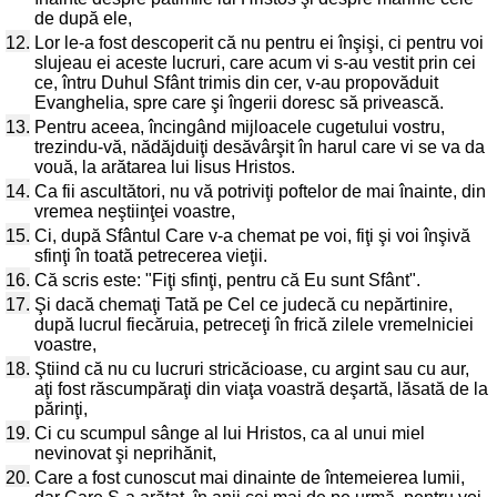
de după ele,
12.
Lor le-a fost descoperit că nu pentru ei înşişi, ci pentru voi
slujeau ei aceste lucruri, care acum vi s-au vestit prin cei
ce, întru Duhul Sfânt trimis din cer, v-au propovăduit
Evanghelia, spre care şi îngerii doresc să privească.
13.
Pentru aceea, încingând mijloacele cugetului vostru,
trezindu-vă, nădăjduiţi desăvârşit în harul care vi se va da
vouă, la arătarea lui Iisus Hristos.
14.
Ca fii ascultători, nu vă potriviţi poftelor de mai înainte, din
vremea neştiinţei voastre,
15.
Ci, după Sfântul Care v-a chemat pe voi, fiţi şi voi înşivă
sfinţi în toată petrecerea vieţii.
16.
Că scris este: "Fiţi sfinţi, pentru că Eu sunt Sfânt".
17.
Şi dacă chemaţi Tată pe Cel ce judecă cu nepărtinire,
după lucrul fiecăruia, petreceţi în frică zilele vremelniciei
voastre,
18.
Ştiind că nu cu lucruri stricăcioase, cu argint sau cu aur,
aţi fost răscumpăraţi din viaţa voastră deşartă, lăsată de la
părinţi,
19.
Ci cu scumpul sânge al lui Hristos, ca al unui miel
nevinovat şi neprihănit,
20.
Care a fost cunoscut mai dinainte de întemeierea lumii,