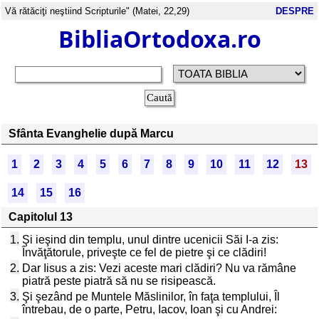
Vă rătăciţi neştiind Scripturile" (Matei, 22,29)
DESPRE
BibliaOrtodoxa.ro
Sfânta Evanghelie după Marcu
1
2
3
4
5
6
7
8
9
10
11
12
13
14
15
16
Capitolul 13
1.
Şi ieşind din templu, unul dintre ucenicii Săi I-a zis:
Învăţătorule, priveşte ce fel de pietre şi ce clădiri!
2.
Dar Iisus a zis: Vezi aceste mari clădiri? Nu va rămâne
piatră peste piatră să nu se risipească.
3.
Şi şezând pe Muntele Măslinilor, în faţa templului, Îl
întrebau, de o parte, Petru, Iacov, Ioan şi cu Andrei: