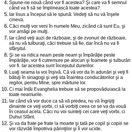
4.
Spune-ne nouă când vor fi acestea? Şi care va fi semnul
când va fi să se împlinească toate acestea?
5.
Iar Iisus a început să le spună: Vedeţi să nu vă înşele
cineva.
6.
Căci mulţi vor veni în numele Meu, zicând că sunt Eu, şi
vor amăgi pe mulţi.
7.
Iar când veţi auzi de războaie, şi de zvonuri de războaie,
să nu vă tulburaţi, căci trebuie să fie, dar încă nu va fi
sfârşitul.
8.
Şi se va ridica neam peste neam şi împărăţie peste
împărăţie, vor fi cutremure pe alocuri şi foamete şi tulburări
vor fi. Iar acestea sunt începutul durerilor.
9.
Luaţi seama la voi înşivă. Că vă vor da în adunări şi veţi fi
bătuţi în sinagogi şi veţi sta înaintea conducătorilor şi a
regilor, pentru Mine, spre mărturie lor.
10.
Ci mai întâi Evanghelia trebuie să se propovăduiască la
toate neamurile.
11.
Iar când vă vor duce ca să vă predea, nu vă îngrijiţi
dinainte ce veţi vorbi, ci să vorbiţi ceea ce se va da vouă
în ceasul acela. Căci nu voi sunteţi cei care veţi vorbi, ci
Duhul Sfânt.
12.
Şi va da frate pe frate la moarte şi tată pe copil şi copiii se
vor răzvrăti împotriva părinţilor şi îi vor ucide.