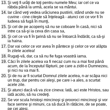
13.
Şi veţi fi urâţi de toţi pentru numele Meu; iar cel ce va
răbda până la urmă, acela se va mântui.
14.
Iar când veţi vedea urâciunea pustiirii, stând unde nu se
cuvine - cine citeşte să înţeleagă - atunci cei ce vor fi în
Iudeea să fugă în munţi,
15.
Şi cel de pe acoperiş să nu se coboare în casă, nici să
intre ca să-şi ia ceva din casa sa,
16.
Şi cel ce va fi în ţarină să nu se întoarcă îndărăt, ca să-şi
ia haina.
17.
Dar vai celor ce vor avea în pântece şi celor ce vor alăpta
în zilele acelea!
18.
Rugaţi-vă, dar, ca să nu fie fuga voastră iarna.
19.
Căci în zilele acelea va fi necaz cum nu a mai fost până
acum, de la începutul făpturii, pe care a zidit-o Dumnezeu,
şi nici nu va mai fi.
20.
Şi de nu ar fi scurtat Domnul zilele acelea, n-ar scăpa nici
un trup, dar pentru cei aleşi, pe care i-a ales, a scurtat
acele zile.
21.
Şi atunci dacă vă va zice cineva: Iată, aci este Hristos, sau
iată acolo, să nu credeţi.
22.
Se vor scula hristoşi mincinoşi şi prooroci mincinoşi şi vor
face semne şi minuni, ca să ducă în rătăcire, de se poate,
pe cei aleşi.