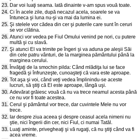
23.
Dar voi luaţi seama. Iată dinainte v-am spus vouă toate.
24.
Ci în acele zile, după necazul acela, soarele se va
întuneca şi luna nu-şi va mai da lumina ei.
25.
Şi stelele vor cădea din cer şi puterile care sunt în ceruri
se vor clătina.
26.
Atunci vor vedea pe Fiul Omului venind pe nori, cu putere
multă şi cu slavă.
27.
Şi atunci El va trimite pe îngeri şi va aduna pe aleşii Săi
din cele patru vânturi, de la marginea pământului până la
marginea cerului.
28.
Învăţaţi de la smochin pilda: Când mlădiţa lui se face
fragedă şi înfrunzeşte, cunoaşteţi că vara este aproape.
29.
Tot aşa şi voi, când veţi vedea împlinindu-se aceste
lucruri, să ştiţi că El este aproape, lângă uşi.
30.
Adevărat grăiesc vouă că nu va trece neamul acesta până
ce nu vor fi toate acestea.
31.
Cerul şi pământul vor trece, dar cuvintele Mele nu vor
trece.
32.
Iar despre ziua aceea şi despre ceasul acela nimeni nu
ştie, nici îngerii din cer, nici Fiul, ci numai Tatăl.
33.
Luaţi aminte, privegheaţi şi vă rugaţi, că nu ştiţi când va fi
acea vreme.