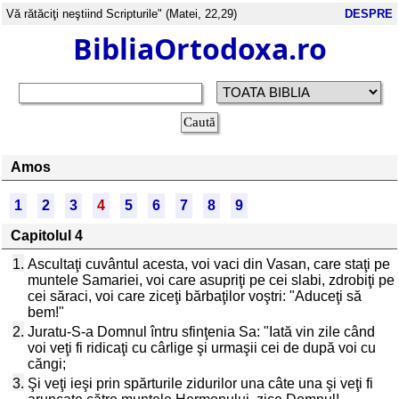
Vă rătăciţi neştiind Scripturile" (Matei, 22,29)
DESPRE
BibliaOrtodoxa.ro
Amos
1
2
3
4
5
6
7
8
9
Capitolul 4
1.
Ascultaţi cuvântul acesta, voi vaci din Vasan, care staţi pe
muntele Samariei, voi care asupriţi pe cei slabi, zdrobiţi pe
cei săraci, voi care ziceţi bărbaţilor voştri: "Aduceţi să
bem!"
2.
Juratu-S-a Domnul întru sfinţenia Sa: "Iată vin zile când
voi veţi fi ridicaţi cu cârlige şi urmaşii cei de după voi cu
căngi;
3.
Şi veţi ieşi prin spărturile zidurilor una câte una şi veţi fi