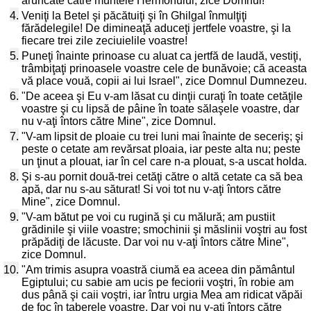
aruncate către muntele Hermonului, zice Domnul!
4.
Veniţi la Betel şi păcătuiţi şi în Ghilgal înmulţiţi
fărădelegile! De dimineaţă aduceţi jertfele voastre, şi la
fiecare trei zile zeciuielile voastre!
5.
Puneţi înainte prinoase cu aluat ca jertfă de laudă, vestiţi,
trâmbiţaţi prinoasele voastre cele de bunăvoie; că aceasta
vă place vouă, copii ai lui Israel", zice Domnul Dumnezeu.
6.
"De aceea şi Eu v-am lăsat cu dinţii curaţi în toate cetăţile
voastre şi cu lipsă de pâine în toate sălaşele voastre, dar
nu v-aţi întors către Mine", zice Domnul.
7.
"V-am lipsit de ploaie cu trei luni mai înainte de seceriş; şi
peste o cetate am revărsat ploaia, iar peste alta nu; peste
un ţinut a plouat, iar în cel care n-a plouat, s-a uscat holda.
8.
Şi s-au pornit două-trei cetăţi către o altă cetate ca să bea
apă, dar nu s-au săturat! Si voi tot nu v-aţi întors către
Mine", zice Domnul.
9.
"V-am bătut pe voi cu rugină şi cu mălură; am pustiit
grădinile şi viile voastre; smochinii şi măslinii voştri au fost
prăpădiţi de lăcuste. Dar voi nu v-aţi întors către Mine",
zice Domnul.
10.
"Am trimis asupra voastră ciumă ea aceea din pământul
Egiptului; cu sabie am ucis pe feciorii voştri, în robie am
dus până şi caii voştri, iar întru urgia Mea am ridicat văpăi
de foc în taberele voastre. Dar voi nu v-aţi întors către